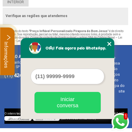
INTERIOR
Verifique as regiões que atendemos
O conteúdo do texto "
Preço Inflável Personalizado Pirapora do Bom Jesus
" é de direito
reservado. Sua reprodução, parcial ou total, mesmo citando nossos links, é proibida sem a
autorização do autor. Crime de violação de direito autoral – artigo 184 do Código Penal –
Lei
9610/98 - Lei de direitos autorais
.
Informações
OlÃ¡! Fale agora pelo WhatsApp.
BALAO ART
Home
Rua Bariloche, 1300 - Chácara Tropical (Caucaia do Alto)
Empresa
Cotia - SP - CEP: 06726-270
Missão
4242-7733
3603-0479
Serviços
(11)
(11)
Contato
Mapa do
site
Iniciar
conversa
©
O inteiro teor deste site está sujeito à proteção de direitos autorais. Copyright
BALAO ART
1
(Lei 9610 de 19/02/1998)