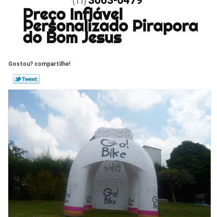
3603-0479
(11)
Preço Inflável
Personalizado Pirapora
do Bom Jesus
Gostou? compartilhe!