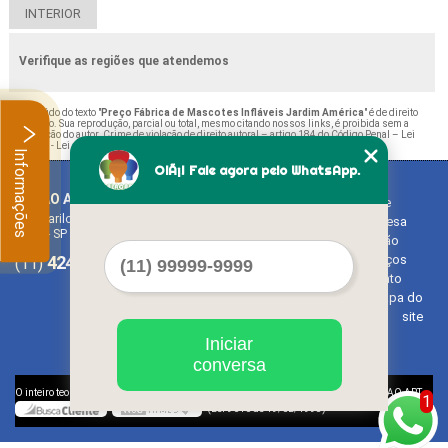
INTERIOR
Verifique as regiões que atendemos
O conteúdo do texto "
Preço Fábrica de Mascotes Infláveis Jardim América
" é de direito
reservado. Sua reprodução, parcial ou total, mesmo citando nossos links, é proibida sem a
autorização do autor. Crime de violação de direito autoral – artigo 184 do Código Penal –
Lei
9610/98 - Lei de direitos autorais
.
Informações
OlÃ¡! Fale agora pelo WhatsApp.
BALAO ART
Home
Rua Bariloche, 1300 - Chácara Tropical (Caucaia do Alto)
Empresa
Cotia - SP - CEP: 06726-270
Missão
4242-7733
3603-0479
Serviços
(11)
(11)
Contato
Mapa do
site
Iniciar
conversa
©
O inteiro teor deste site está sujeito à proteção de direitos autorais. Copyright
BALAO ART
1
(Lei 9610 de 19/02/1998)