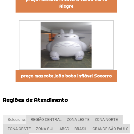
Alegre
preço mascote joão bobo inflável Socorro
Regiões de Atendimento
Selecione:
REGIÃO CENTRAL
ZONA LESTE
ZONA NORTE
ZONA OESTE
ZONA SUL
ABCD
BRASIL
GRANDE SÃO PAULO