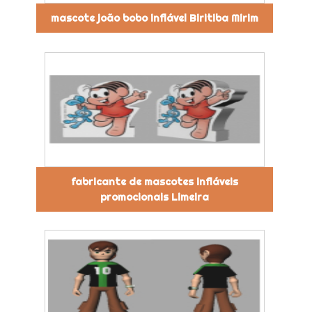
mascote joão bobo inflável Biritiba Mirim
fabricante de mascotes infláveis
promocionais Limeira