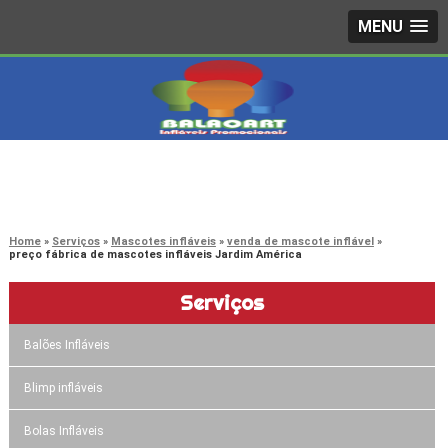
MENU
4242-7733
(11)
3603-0479
(11)
Home
Serviços
Mascotes infláveis
venda de mascote inflável
preço fábrica de mascotes infláveis Jardim América
Serviços
Balões Infláveis
Blimp infláveis
Bolas Infláveis