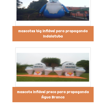
mascotes big inflável para propaganda
Indaiatuba
mascote inflável preco para propaganda
Água Branca