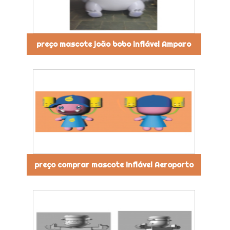
preço mascote joão bobo inflável Amparo
preço comprar mascote inflável Aeroporto