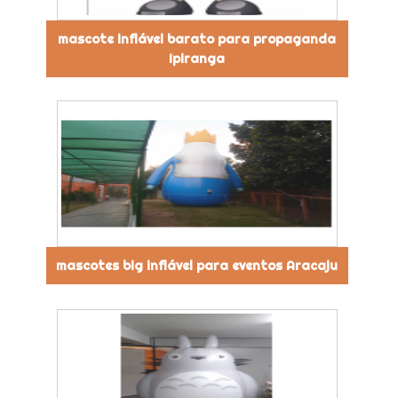
mascote inflável barato para propaganda
Ipiranga
mascotes big inflável para eventos Aracaju