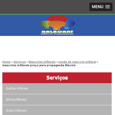
MENU
4242-7733
(11)
3603-0479
(11)
Home
Serviços
Mascotes infláveis
venda de mascote inflável
mascotes infláveis preço para propaganda Maceió
Serviços
Balões Infláveis
Blimp infláveis
Bolas Infláveis