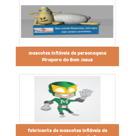
mascotes infláveis de personagens
Pirapora do Bom Jesus
fabricante de mascotes infláveis de