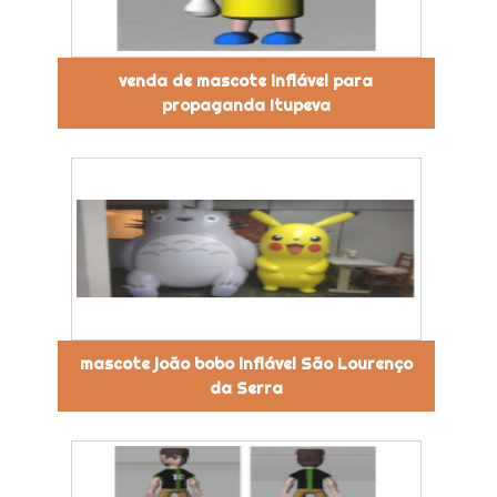
venda de mascote inflável para
propaganda Itupeva
mascote joão bobo inflável São Lourenço
da Serra