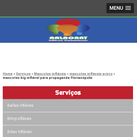
MENU
4242-7733
(11)
3603-0479
(11)
Home
Serviços
Mascotes infláveis
mascotes infláveis preço
mascotes big inflável para propaganda Florianópolis
Serviços
Balões Infláveis
Blimp infláveis
Bolas Infláveis