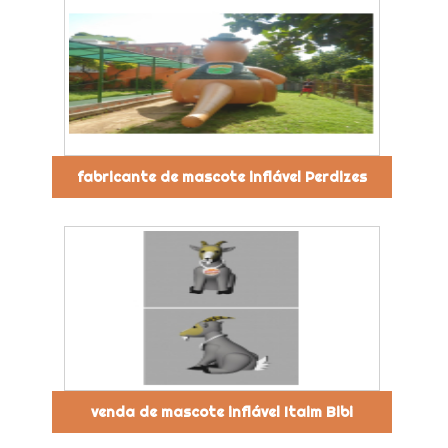
fabricante de mascote inflável Perdizes
venda de mascote inflável Itaim Bibi