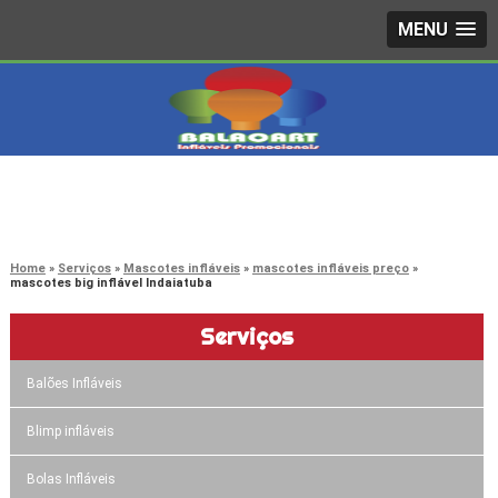
MENU
4242-7733
(11)
3603-0479
(11)
Home
Serviços
Mascotes infláveis
mascotes infláveis preço
mascotes big inflável Indaiatuba
Serviços
Balões Infláveis
Blimp infláveis
Bolas Infláveis