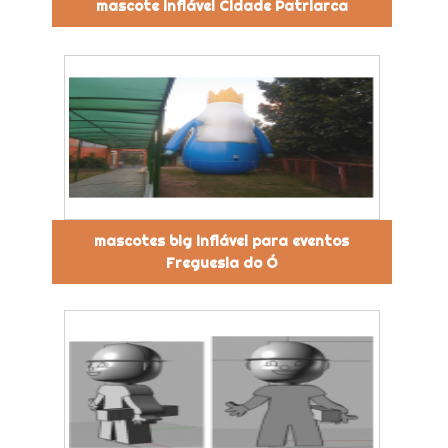
mascote inflável Cidade Patriarca
mascotes big inflável para eventos
Freguesia do Ó