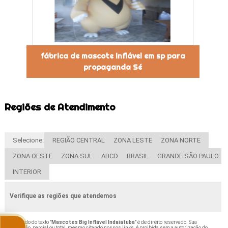
fábrica de mascote inflável em sp para
propaganda Sé
Regiões de Atendimento
Selecione:
REGIÃO CENTRAL
ZONA LESTE
ZONA NORTE
ZONA OESTE
ZONA SUL
ABCD
BRASIL
GRANDE SÃO PAULO
INTERIOR
Verifique as regiões que atendemos
O conteúdo do texto "
Mascotes Big Inflável Indaiatuba
" é de direito reservado. Sua
reprodução, parcial ou total, mesmo citando nossos links, é proibida sem a autorização do