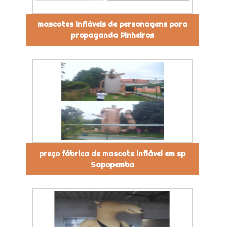
mascotes infláveis de personagens para
propaganda Pinheiros
preço fábrica de mascote inflável em sp
Sapopemba