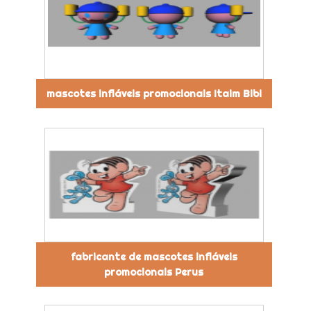
mascotes infláveis promocionais Itaim Bibi
fabricante de mascotes infláveis
promocionais Perus