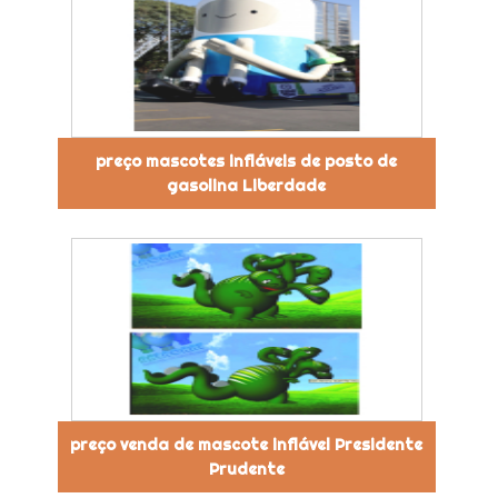
preço mascotes infláveis de posto de
gasolina Liberdade
preço venda de mascote inflável Presidente
Prudente