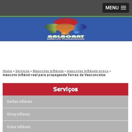
MENU
4242-7733
(11)
3603-0479
(11)
Home
Serviços
Mascotes infláveis
mascotes infláveis preço
mascote inflável real para propaganda Ferraz de Vasconcelos
Serviços
Balões Infláveis
Blimp infláveis
Bolas Infláveis