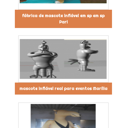
fábrica de mascote inflável em sp em sp
Pari
mascote inflável real para eventos Marília