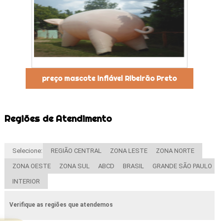
preço mascote inflável Ribeirão Preto
Regiões de Atendimento
Selecione:
REGIÃO CENTRAL
ZONA LESTE
ZONA NORTE
ZONA OESTE
ZONA SUL
ABCD
BRASIL
GRANDE SÃO PAULO
INTERIOR
Verifique as regiões que atendemos