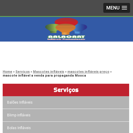
MENU
4242-7733
(11)
3603-0479
(11)
Home
Serviços
Mascotes infláveis
mascotes infláveis preço
mascote inflável a venda para propaganda Mooca
Serviços
Balões Infláveis
Blimp infláveis
Bolas Infláveis