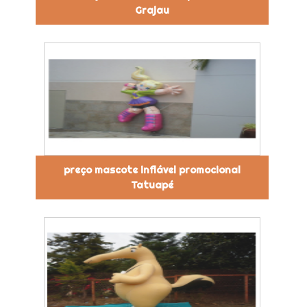
Grajau
preço mascote inflável promocional
Tatuapé