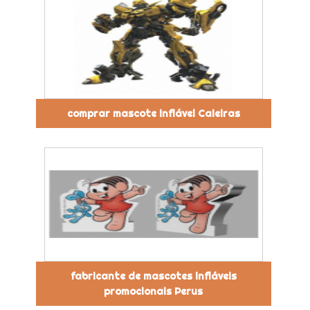
comprar mascote inflável Caieiras
fabricante de mascotes infláveis
promocionais Perus