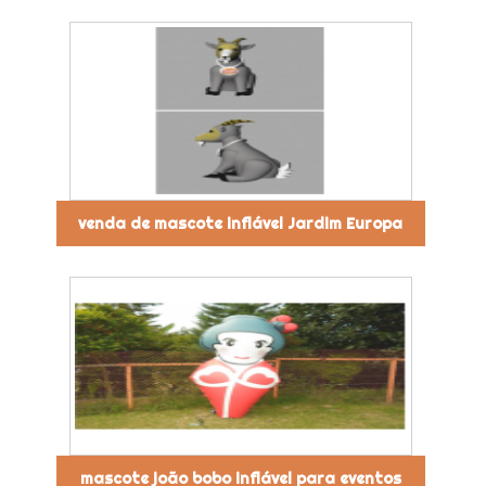
venda de mascote inflável Jardim Europa
mascote joão bobo inflável para eventos