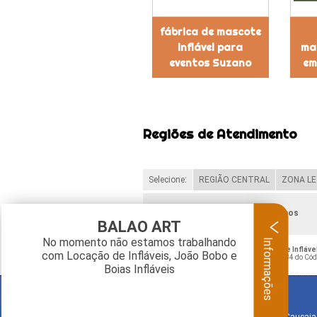
fábrica de mascote
inflável para
mas
eventos Suzano
em
Regiões de Atendimento
Selecione:
REGIÃO CENTRAL
ZONA LE
Verifique as regiões que atendemos
BALAO ART
Informações
No momento não estamos trabalhando
O conteúdo do texto "
Fabricante de Mascote Infláv
com Locação de Infláveis, João Bobo e
Crime de violação de direito autoral – artigo 184 do Có
Boias Infláveis
BALAO ART
Rua Bariloche, 1300 - Chácara Tropical (Caucaia