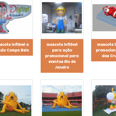
cote inflável a
mascote inflável
mascote i
nda Campo Belo
para ação
promocion
promocional para
das Cr
eventos Rio de
Janeiro