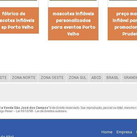
fábrica de
mascotes infláveis
preço ma
cotes infláveis
personalizados
inflável p
 sp Porto Velho
para eventos Porto
promocion
Velho
Prude
STE
ZONA NORTE
ZONA OESTE
ZONA SUL
ABCD
BRASIL
GRANDE
el a Venda São José dos Campos
" é de direito reservado. Sua reprodução, parcial ou total, mesmo 
digo Penal –
Lei 9610/98 - Lei de direitos autorais
.
Home
Empresa
 do Alto)