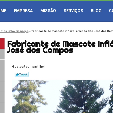
OME
EMPRESA
MISSÃO
SERVIÇOS
BLOG
C
otes infláveis preço
fabricante de mascote inflável a venda São José dos Ca
Fabricante de Mascote Infl
José dos Campos
Gostou? compartilhe!