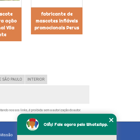
scote
fabricante de
ara ação
mascotes infláveis
al Vila
promocionais Perus
nte
 SÃO PAULO
INTERIOR
citando nossos links, é proibida sem a autorização do autor.
OlÃ¡! Fale agora pelo WhatsApp.
Missão
Serviços
Contato
Mapa do site