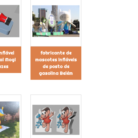
nflável
fabricante de
al Mogi
mascotes infláveis
uzes
de posto de
gasolina Belém