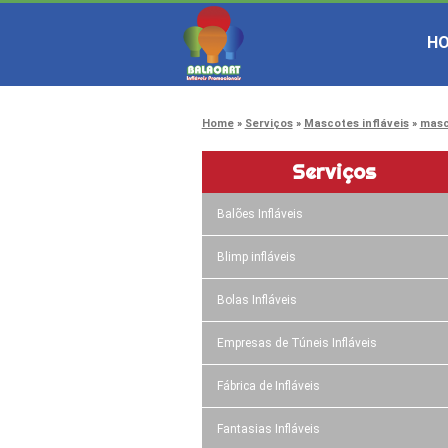
H
Home
Serviços
Mascotes infláveis
masc
Serviços
Balões Infláveis
Blimp infláveis
Bolas Infláveis
Empresas de Túneis Infláveis
Fábrica de Infláveis
Fantasias Infláveis