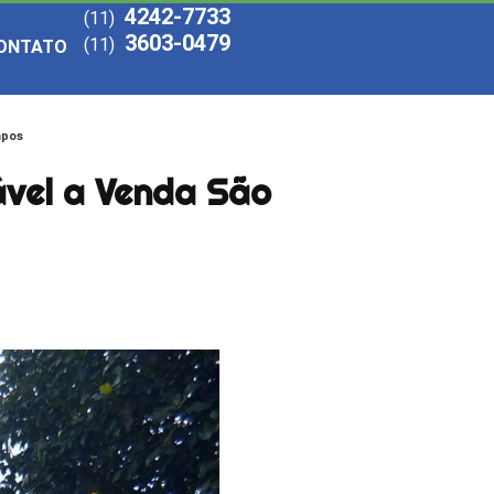
4242-7733
(11)
3603-0479
(11)
ONTATO
mpos
ável a Venda São