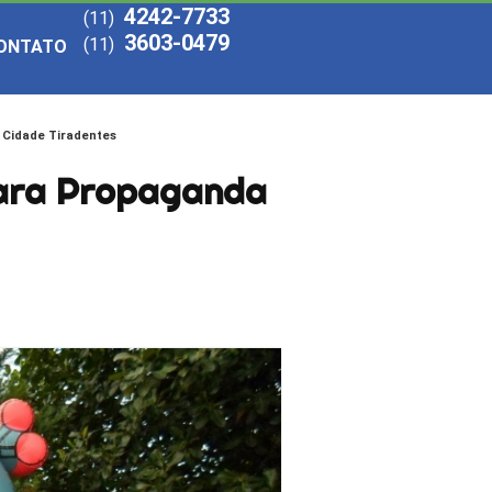
4242-7733
(11)
3603-0479
(11)
ONTATO
 Cidade Tiradentes
para Propaganda