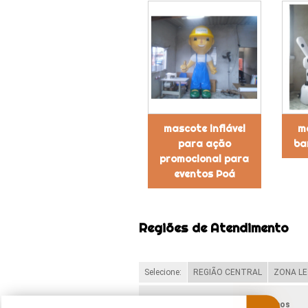
mascote inflável
ma
para ação
ba
promocional para
eventos Poá
Regiões de Atendimento
Selecione:
REGIÃO CENTRAL
ZONA LE
Verifique as regiões que atendemos