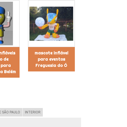
nfláveis
mascote inflável
o de
para eventos
 para
Freguesia do Ó
a Belém
 SÃO PAULO
INTERIOR