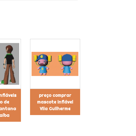
nfláveis
preço comprar
o de
mascote inflável
Santana
Vila Guilherme
aíba