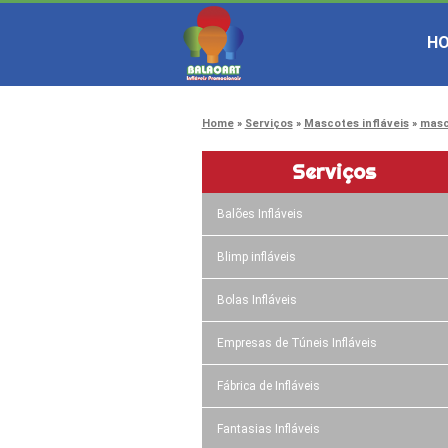
H
Home
Serviços
Mascotes infláveis
masc
Serviços
Balões Infláveis
Blimp infláveis
Bolas Infláveis
Empresas de Túneis Infláveis
Fábrica de Infláveis
Fantasias Infláveis