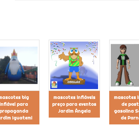
mascotes big
mascotes infláveis
mascotes i
inflável para
preço para eventos
de post
propaganda
Jardim Ângela
gasolina 
ardim Iguatemi
de Parn