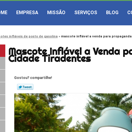
OME
EMPRESA
MISSÃO
SERVIÇOS
BLOG
C
otes infláveis de posto de gasolina
mascote inflável a venda para propaganda
Mascote Inflável a Venda 
Cidade Tiradentes
Gostou? compartilhe!