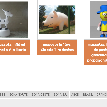
scote inflável
mascote inflável
mascotes i
rato Vila Maria
Cidade Tiradentes
de post
gasolina
propagand
STE
ZONA NORTE
ZONA OESTE
ZONA SUL
ABCD
BRASIL
GRANDE