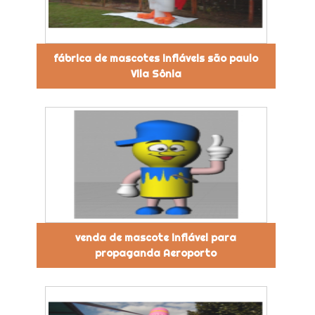
fábrica de mascotes infláveis são paulo
Vila Sônia
venda de mascote inflável para
propaganda Aeroporto