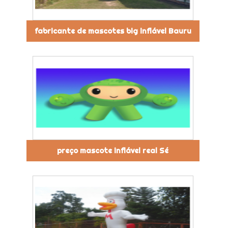
fabricante de mascotes big inflável Bauru
preço mascote inflável real Sé