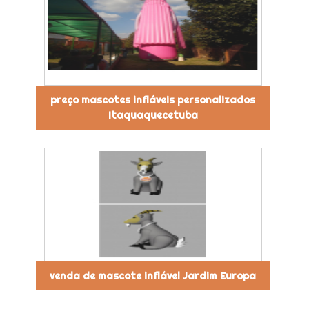
preço mascotes infláveis personalizados
Itaquaquecetuba
venda de mascote inflável Jardim Europa