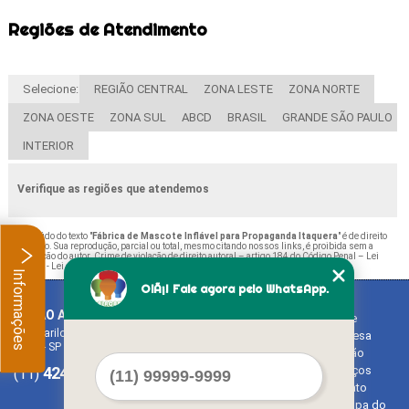
Regiões de Atendimento
Selecione:
REGIÃO CENTRAL
ZONA LESTE
ZONA NORTE
ZONA OESTE
ZONA SUL
ABCD
BRASIL
GRANDE SÃO PAULO
INTERIOR
Verifique as regiões que atendemos
O conteúdo do texto "
Fábrica de Mascote Inflável para Propaganda Itaquera
" é de direito
reservado. Sua reprodução, parcial ou total, mesmo citando nossos links, é proibida sem a
autorização do autor. Crime de violação de direito autoral – artigo 184 do Código Penal –
Lei
9610/98 - Lei de direitos autorais
.
Informações
OlÃ¡! Fale agora pelo WhatsApp.
BALAO ART
Home
Rua Bariloche, 1300 - Chácara Tropical (Caucaia do Alto)
Empresa
Cotia - SP - CEP: 06726-270
Missão
4242-7733
3603-0479
Serviços
(11)
(11)
Contato
Mapa do