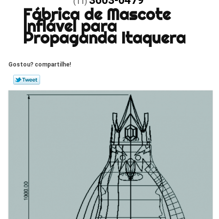
3603-0479
(11)
Fábrica de Mascote
Inflável para
Propaganda Itaquera
Gostou? compartilhe!