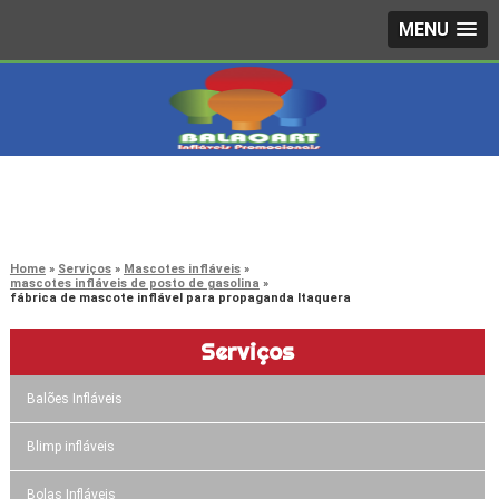
MENU
4242-7733
(11)
3603-0479
(11)
Home
Serviços
Mascotes infláveis
mascotes infláveis de posto de gasolina
fábrica de mascote inflável para propaganda Itaquera
Serviços
Balões Infláveis
Blimp infláveis
Bolas Infláveis