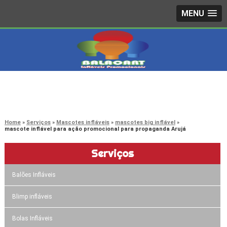
MENU
4242-7733
(11)
3603-0479
(11)
Home
Serviços
Mascotes infláveis
mascotes big inflável
mascote inflável para ação promocional para propaganda Arujá
Serviços
Balões Infláveis
Blimp infláveis
Bolas Infláveis