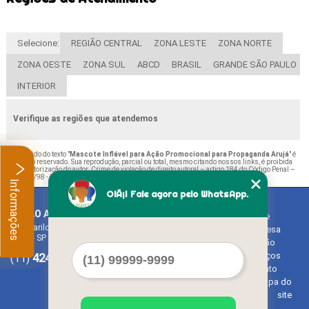
Selecione:
REGIÃO CENTRAL
ZONA LESTE
ZONA NORTE
ZONA OESTE
ZONA SUL
ABCD
BRASIL
GRANDE SÃO PAULO
INTERIOR
Verifique as regiões que atendemos
O conteúdo do texto "
Mascote Inflável para Ação Promocional para Propaganda Arujá
" é
de direito reservado. Sua reprodução, parcial ou total, mesmo citando nossos links, é proibida
sem a autorização do autor. Crime de violação de direito autoral – artigo 184 do Código Penal –
Lei 9610/98 - Lei de direitos autorais
.
Informações
OlÃ¡! Fale agora pelo WhatsApp.
BALAO ART
Home
Rua Bariloche, 1300 - Chácara Tropical (Caucaia do Alto)
Empresa
Cotia - SP - CEP: 06726-270
Missão
4242-7733
3603-0479
Serviços
(11)
(11)
Contato
Mapa do
site