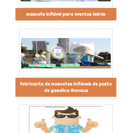
mascote inflável para eventos Imirim
fabricante de mascotes infláveis de posto
de gasolina Manaus