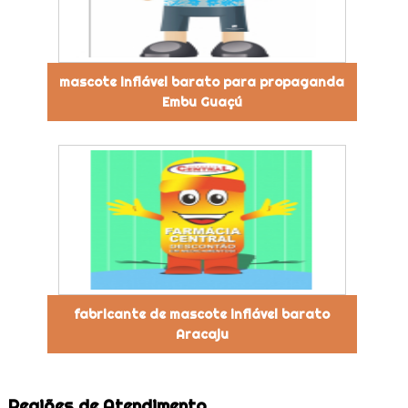
mascote inflável barato para propaganda
Embu Guaçú
fabricante de mascote inflável barato
Aracaju
Regiões de Atendimento