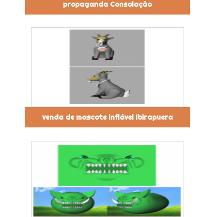
propaganda Consolação
venda de mascote inflável Ibirapuera