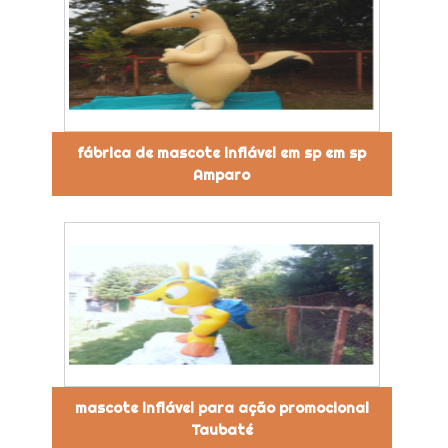
fábrica de mascote inflável em sp em sp
Amparo
mascote inflável para ação promocional
Taubaté