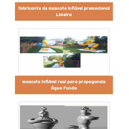
fabricante de mascote inflável promocional
Limeira
mascote inflável real para propaganda
Água Funda