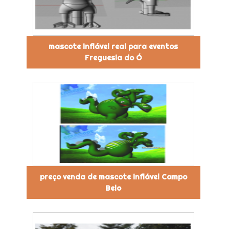
mascote inflável real para eventos
Freguesia do Ó
preço venda de mascote inflável Campo
Belo