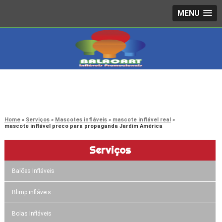
MENU
4242-7733
(11)
3603-0479
(11)
Home
Serviços
Mascotes infláveis
mascote inflável real
mascote inflável preco para propaganda Jardim América
Serviços
Balões Infláveis
Blimp infláveis
Bolas Infláveis