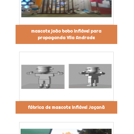
mascote joão bobo inflável para
propaganda Vila Andrade
fábrica de mascote inflável Jaçanã