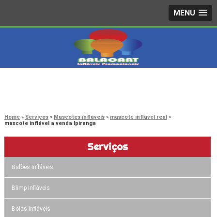
MENU
4242-7733
(11)
3603-0479
(11)
Home
Serviços
Mascotes infláveis
mascote inflável real
mascote inflável a venda Ipiranga
Serviços
Balões Infláveis
Blimp infláveis
Bolas Infláveis