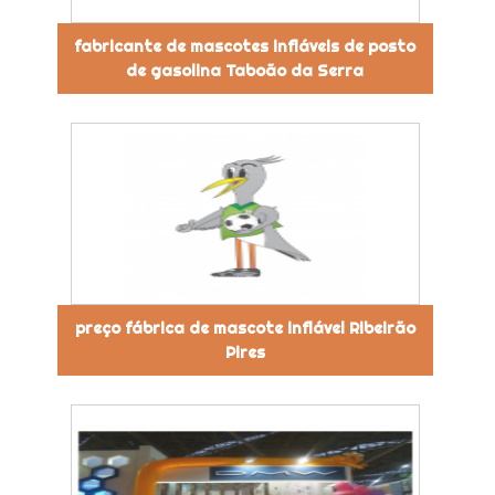
fabricante de mascotes infláveis de posto
de gasolina Taboão da Serra
preço fábrica de mascote inflável Ribeirão
Pires