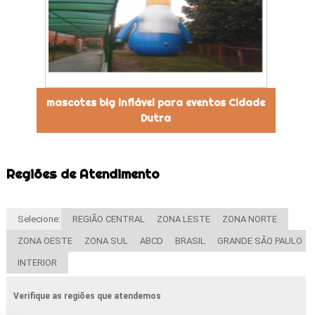
mascotes big inflável para eventos Cidade
Dutra
Regiões de Atendimento
Selecione:
REGIÃO CENTRAL
ZONA LESTE
ZONA NORTE
ZONA OESTE
ZONA SUL
ABCD
BRASIL
GRANDE SÃO PAULO
INTERIOR
Verifique as regiões que atendemos