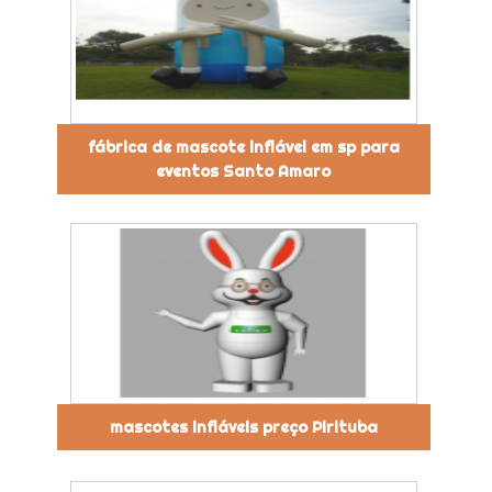
fábrica de mascote inflável em sp para
eventos Santo Amaro
mascotes infláveis preço Pirituba