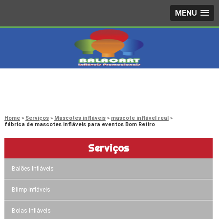
MENU
4242-7733
(11)
3603-0479
(11)
Home
Serviços
Mascotes infláveis
mascote inflável real
fábrica de mascotes infláveis para eventos Bom Retiro
Serviços
Balões Infláveis
Blimp infláveis
Bolas Infláveis