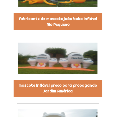
fabricante de mascote joão bobo inflável
Rio Pequeno
mascote inflável preco para propaganda
Jardim América