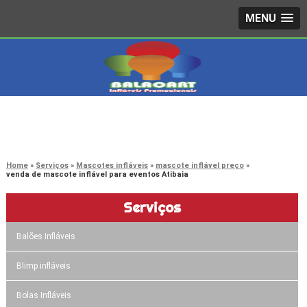
MENU
4242-7733
(11)
3603-0479
(11)
Home
Serviços
Mascotes infláveis
mascote inflável preço
venda de mascote inflável para eventos Atibaia
Serviços
Balões Infláveis
Blimp infláveis
Bolas Infláveis