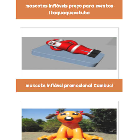
mascotes infláveis preço para eventos
Itaquaquecetuba
mascote inflável promocional Cambuci