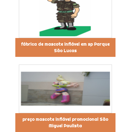
fábrica de mascote inflável em sp Parque
São Lucas
preço mascote inflável promocional São
Miguel Paulista