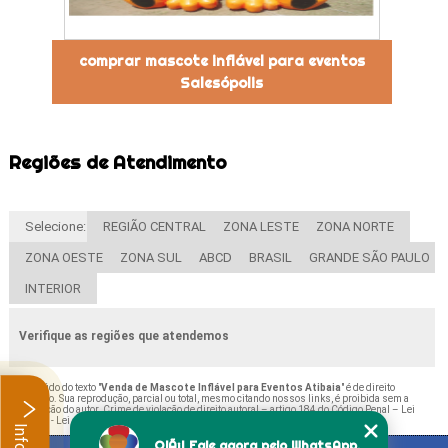
comprar mascote inflável para eventos
Salesópolis
Regiões de Atendimento
Selecione:
REGIÃO CENTRAL
ZONA LESTE
ZONA NORTE
ZONA OESTE
ZONA SUL
ABCD
BRASIL
GRANDE SÃO PAULO
INTERIOR
Verifique as regiões que atendemos
O conteúdo do texto "
Venda de Mascote Inflável para Eventos Atibaia
" é de direito
reservado. Sua reprodução, parcial ou total, mesmo citando nossos links, é proibida sem a
autorização do autor. Crime de violação de direito autoral – artigo 184 do Código Penal –
Lei
9610/98 - Lei de direitos autorais
.
OlÃ¡! Fale agora pelo WhatsApp.