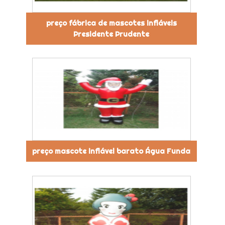
preço fábrica de mascotes infláveis
Presidente Prudente
preço mascote inflável barato Água Funda