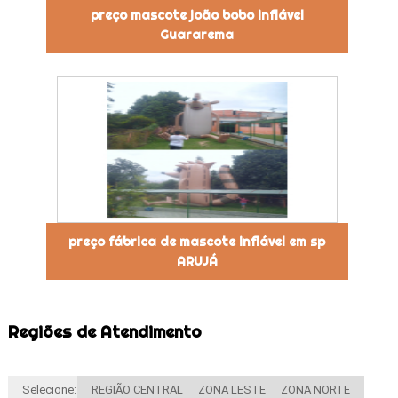
preço mascote joão bobo inflável
Guararema
preço fábrica de mascote inflável em sp
ARUJÁ
Regiões de Atendimento
Selecione:
REGIÃO CENTRAL
ZONA LESTE
ZONA NORTE