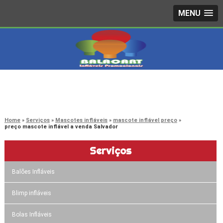
MENU
4242-7733
(11)
3603-0479
(11)
Home
Serviços
Mascotes infláveis
mascote inflável preço
preço mascote inflável a venda Salvador
Serviços
Balões Infláveis
Blimp infláveis
Bolas Infláveis