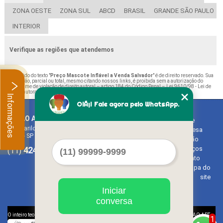
ZONA OESTE
ZONA SUL
ABCD
BRASIL
GRANDE SÃO PAULO
INTERIOR
Verifique as regiões que atendemos
O conteúdo do texto "
Preço Mascote Inflável a Venda Salvador
" é de direito reservado. Sua
reprodução, parcial ou total, mesmo citando nossos links, é proibida sem a autorização do
autor. Crime de violação de direito autoral – artigo 184 do Código Penal –
Lei 9610/98 - Lei de
direitos autorais
.
Informações
OlÃ¡! Fale agora pelo WhatsApp.
BALAO ART
Home
Rua Bariloche, 1300 - Chácara Tropical (Caucaia do Alto)
Empresa
Cotia - SP - CEP: 06726-270
Missão
4242-7733
3603-0479
Serviços
(11)
(11)
Contato
Mapa do
site
Iniciar
conversa
©
O inteiro teor deste site está sujeito à proteção de direitos autorais. Copyright
BALAO ART
1
(Lei 9610 de 19/02/1998)