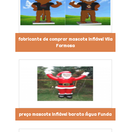
fabricante de comprar mascote inflável Vila
Formosa
preço mascote inflável barato Água Funda