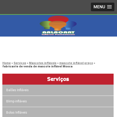
MENU
4242-7733
(11)
3603-0479
(11)
Home
Serviços
Mascotes infláveis
mascote inflável preço
fabricante de venda de mascote inflável Mooca
Serviços
Balões Infláveis
Blimp infláveis
Bolas Infláveis