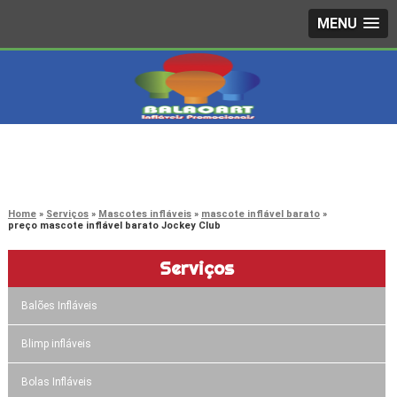
MENU
4242-7733
(11)
3603-0479
(11)
Home
Serviços
Mascotes infláveis
mascote inflável barato
preço mascote inflável barato Jockey Club
Serviços
Balões Infláveis
Blimp infláveis
Bolas Infláveis