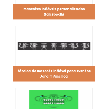
mascotes infláveis personalizados
Salesópolis
fábrica de mascote inflável para eventos
Jardim América