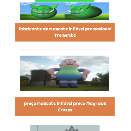
fabricante de mascote inflável promocional
Tremembé
preço mascote inflável preco Mogi das
Cruzes