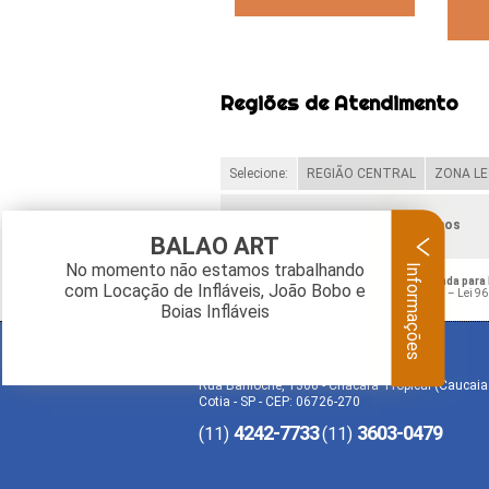
Regiões de Atendimento
Selecione:
REGIÃO CENTRAL
ZONA LE
Verifique as regiões que atendemos
BALAO ART
Informações
No momento não estamos trabalhando
O conteúdo do texto "
Mascote Inflável a Venda para 
com Locação de Infláveis, João Bobo e
de direito autoral – artigo 184 do Código Penal –
Lei 96
Boias Infláveis
BALAO ART
Rua Bariloche, 1300 - Chácara Tropical (Caucaia
Cotia - SP - CEP: 06726-270
4242-7733
3603-0479
(11)
(11)