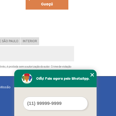
Guaçú
 SÃO PAULO
INTERIOR
links, é proibida sem a autorização do autor. Crime de violação
OlÃ¡! Fale agora pelo WhatsApp.
Missão
Serviços
Contato
Mapa do site