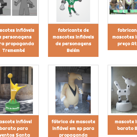
cotes infláveis
fabricante de
fabrican
e personagens
mascotes infláveis
mascotes i
ra propaganda
de personagens
preço At
Tremembé
Belém
scote inflável
fábrica de mascote
mascote i
barato para
inflável em sp para
barato 
ventos Santa
propaganda