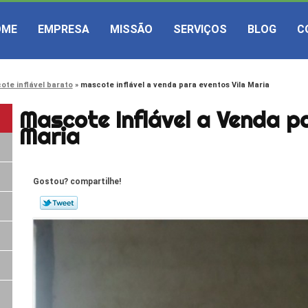
OME
EMPRESA
MISSÃO
SERVIÇOS
BLOG
C
ote inflável barato
mascote inflável a venda para eventos Vila Maria
Mascote Inflável a Venda p
Maria
Gostou? compartilhe!