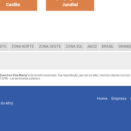
Cecília
Jundiaí
STE
ZONA NORTE
ZONA OESTE
ZONA SUL
ABCD
BRASIL
GRANDE
Eventos Vila Maria
" é de direito reservado. Sua reprodução, parcial ou total, mesmo citando nossos 
10/98 - Lei de direitos autorais
.
Home
Empresa
 do Alto)