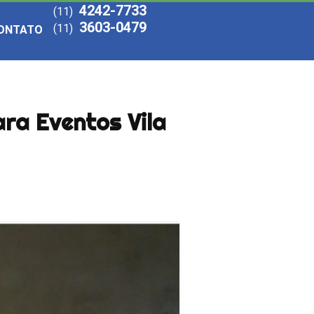
4242-7733
(11)
3603-0479
(11)
ONTATO
ara Eventos Vila