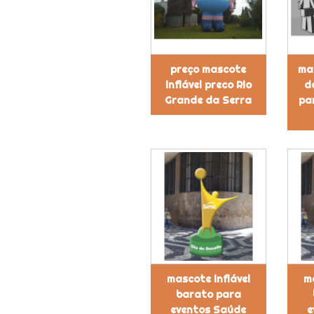
preço mascote
mas
inflável preco Rio
d
Grande da Serra
pa
mascote inflável
ma
barato para
eventos Saúde
e