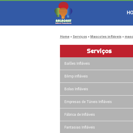
H
Home
Serviços
Mascotes infláveis
masc
Serviços
Balões Infláveis
Blimp infláveis
Bolas Infláveis
Empresas de Túneis Infláveis
Fábrica de Infláveis
Fantasias Infláveis