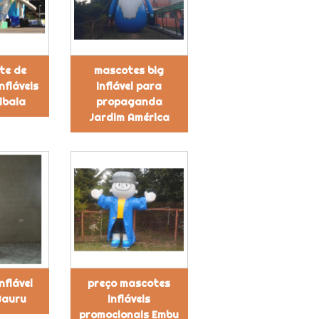
te de
mascotes big
nfláveis
inflável para
ibaia
propaganda
Jardim América
nflável
preço mascotes
Bauru
infláveis
promocionais Embu