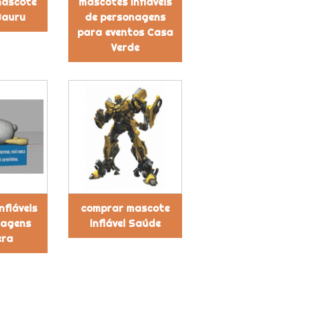
mascote
mascotes infláveis
 Bauru
de personagens
para eventos Casa
Verde
nfláveis
comprar mascote
nagens
inflável Saúde
era