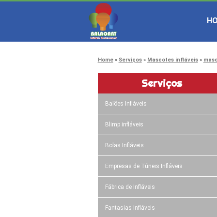
H
Home
Serviços
Mascotes infláveis
masc
Serviços
Balões Infláveis
Blimp infláveis
Bolas Infláveis
Empresas de Túneis Infláveis
Fábrica de Infláveis
Fantasias Infláveis