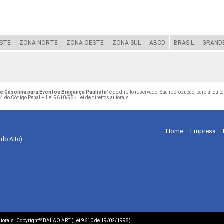
STE
ZONA NORTE
ZONA OESTE
ZONA SUL
ABCD
BRASIL
GRANDE
e Gasolina para Eventos Bragança Paulista
" é de direito reservado. Sua reprodução, parcial ou 
184 do Código Penal –
Lei 9610/98 - Lei de direitos autorais
.
Home
Empresa
 do Alto)
©
autorais. Copyright
BALAO ART (Lei 9610 de 19/02/1998)