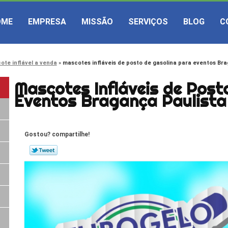
OME
EMPRESA
MISSÃO
SERVIÇOS
BLOG
C
ote inflável a venda
mascotes infláveis de posto de gasolina para eventos Br
Mascotes Infláveis de Post
Eventos Bragança Paulista
Gostou? compartilhe!