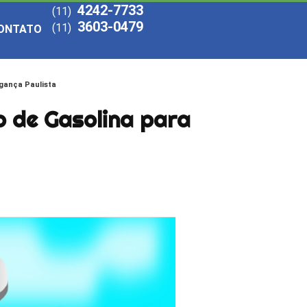
4242-7733
(11)
3603-0479
(11)
ONTATO
agança Paulista
o de Gasolina para