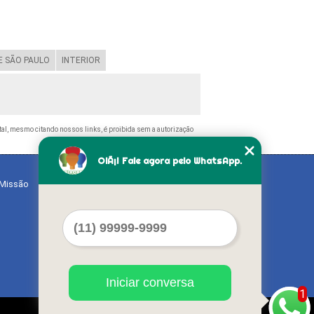
 SÃO PAULO
INTERIOR
total, mesmo citando nossos links, é proibida sem a autorização
OlÃ¡! Fale agora pelo WhatsApp.
Missão
Serviços
Contato
Mapa do site
Iniciar conversa
1