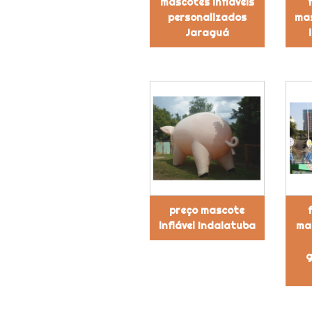
mascotes infláveis
personalizados
mas
Jaraguá
preço mascote
inflável Indaiatuba
mas
g