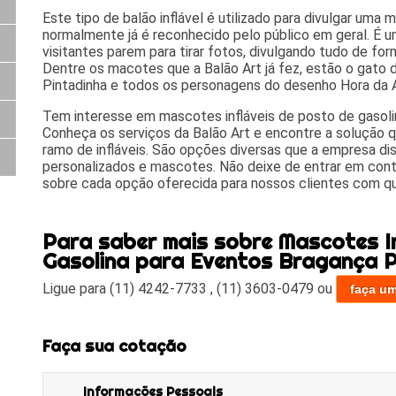
Este tipo de balão inflável é utilizado para divulgar uma
normalmente já é reconhecido pelo público em geral. É u
visitantes parem para tirar fotos, divulgando tudo de for
Dentre os macotes que a Balão Art já fez, estão o gato da
Pintadinha e todos os personagens do desenho Hora da 
Tem interesse em mascotes infláveis de posto de gasoli
Conheça os serviços da Balão Art e encontre a solução 
ramo de infláveis. São opções diversas que a empresa disp
personalizados e mascotes. Não deixe de entrar em con
sobre cada opção oferecida para nossos clientes com qu
Para saber mais sobre Mascotes In
Gasolina para Eventos Bragança P
Ligue para
(11) 4242-7733
,
(11) 3603-0479
ou
faça u
Faça sua cotação
Informações Pessoais