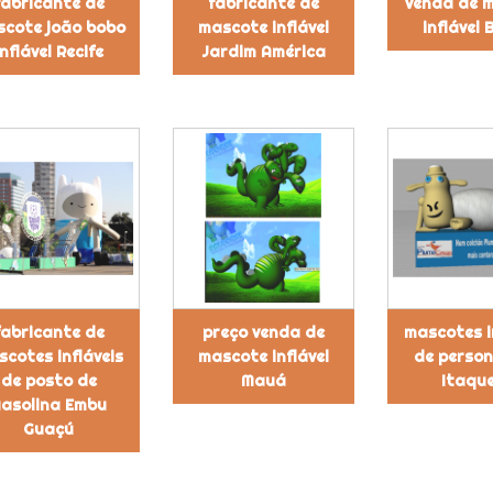
fabricante de
fabricante de
venda de 
cote joão bobo
mascote inflável
inflável
inflável Recife
Jardim América
fabricante de
preço venda de
mascotes i
cotes infláveis
mascote inflável
de perso
de posto de
Mauá
Itaqu
asolina Embu
Guaçú