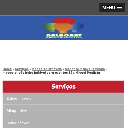
MENU
4242-7733
(11)
3603-0479
(11)
Home
Serviços
Mascotes infláveis
mascote inflável a venda
mascote joão bobo inflável para eventos São Miguel Paulista
Serviços
Balões Infláveis
Blimp infláveis
Bolas Infláveis