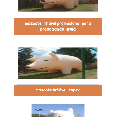
mascote inflável promocional para
propaganda Arujá
mascote inflável Itapevi