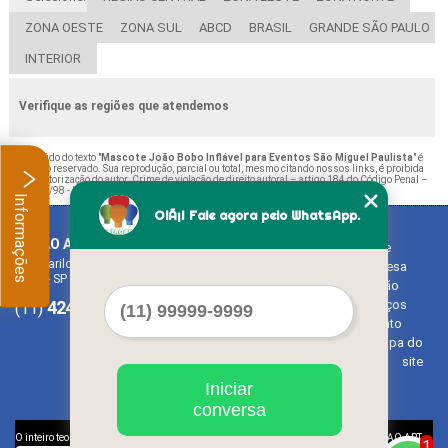
ZONA OESTE
ZONA SUL
ABCD
BRASIL
GRANDE SÃO PAULO
INTERIOR
Verifique as regiões que atendemos
O conteúdo do texto "
Mascote João Bobo Inflável para Eventos São Miguel Paulista
" é
de direito reservado. Sua reprodução, parcial ou total, mesmo citando nossos links, é proibida
sem a autorização do autor. Crime de violação de direito autoral – artigo 184 do Código Penal –
Lei 9610/98 - Lei de direitos autorais
.
Informações
OlÃ¡! Fale agora pelo WhatsApp.
BALAO ART
Home
Rua Bariloche, 1300 - Chácara Tropical (Caucaia do Alto)
Empresa
Cotia - SP - CEP: 06726-270
Missão
4242-7733
3603-0479
Serviços
(11)
(11)
Contato
Mapa do
site
Iniciar
conversa
©
O inteiro teor deste site está sujeito à proteção de direitos autorais. Copyright
BALAO ART
1