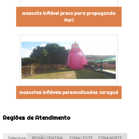
mascote inflável preco para propaganda
Pari
mascotes infláveis personalizados Jaraguá
Regiões de Atendimento
Selecione:
REGIÃO CENTRAL
ZONA LESTE
ZONA NORTE