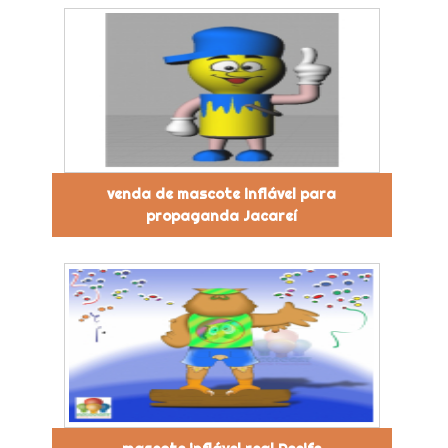
venda de mascote inflável para
propaganda Jacareí