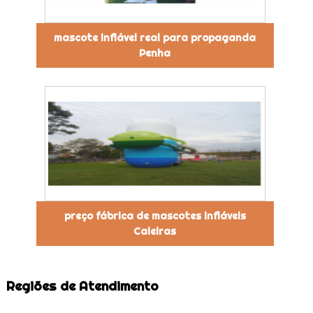
mascote inflável real para propaganda
Penha
preço fábrica de mascotes infláveis
Caieiras
Regiões de Atendimento