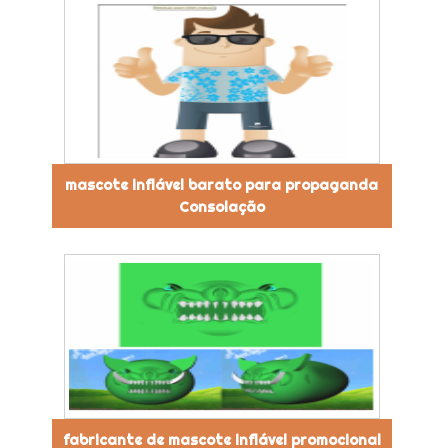
mascote inflável barato para propaganda
Consolação
fabricante de mascote inflável promocional