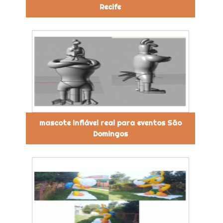
Recife
mascote inflável real para eventos São
Domingos