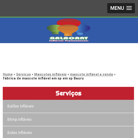
MENU
4242-7733
(11)
3603-0479
(11)
Home
Serviços
Mascotes infláveis
mascote inflável a venda
fábrica de mascote inflável em sp em sp Bauru
Serviços
Balões Infláveis
Blimp infláveis
Bolas Infláveis