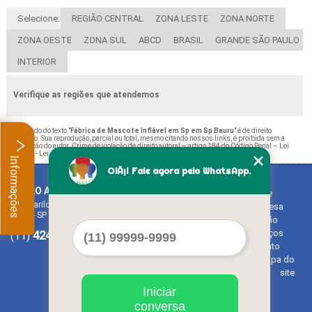
Selecione:
REGIÃO CENTRAL
ZONA LESTE
ZONA NORTE
ZONA OESTE
ZONA SUL
ABCD
BRASIL
GRANDE SÃO PAULO
INTERIOR
Verifique as regiões que atendemos
O conteúdo do texto "
Fábrica de Mascote Inflável em Sp em Sp Bauru
" é de direito
reservado. Sua reprodução, parcial ou total, mesmo citando nossos links, é proibida sem a
autorização do autor. Crime de violação de direito autoral – artigo 184 do Código Penal –
Lei
9610/98 - Lei de direitos autorais
.
Informações
OlÃ¡! Fale agora pelo WhatsApp.
BALAO ART
Home
Rua Bariloche, 1300 - Chácara Tropical (Caucaia do Alto)
Empresa
Cotia - SP - CEP: 06726-270
Missão
4242-7733
3603-0479
Serviços
(11)
(11)
Contato
Mapa do
site
Iniciar
conversa