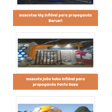
mascotes big inflável para propaganda
Barueri
mascote joão bobo inflável para
propaganda Ponte Rasa