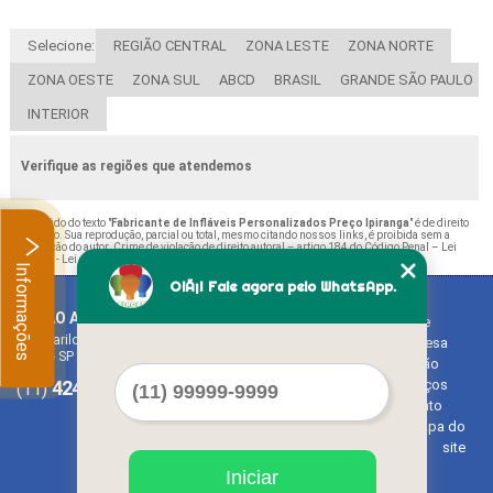
Selecione:
REGIÃO CENTRAL
ZONA LESTE
ZONA NORTE
ZONA OESTE
ZONA SUL
ABCD
BRASIL
GRANDE SÃO PAULO
INTERIOR
Verifique as regiões que atendemos
O conteúdo do texto "
Fabricante de Infláveis Personalizados Preço Ipiranga
" é de direito
reservado. Sua reprodução, parcial ou total, mesmo citando nossos links, é proibida sem a
autorização do autor. Crime de violação de direito autoral – artigo 184 do Código Penal –
Lei
9610/98 - Lei de direitos autorais
.
Informações
OlÃ¡! Fale agora pelo WhatsApp.
BALAO ART
Home
Rua Bariloche, 1300 - Chácara Tropical (Caucaia do Alto)
Empresa
Cotia - SP - CEP: 06726-270
Missão
4242-7733
3603-0479
Serviços
(11)
(11)
Contato
Mapa do
site
Iniciar