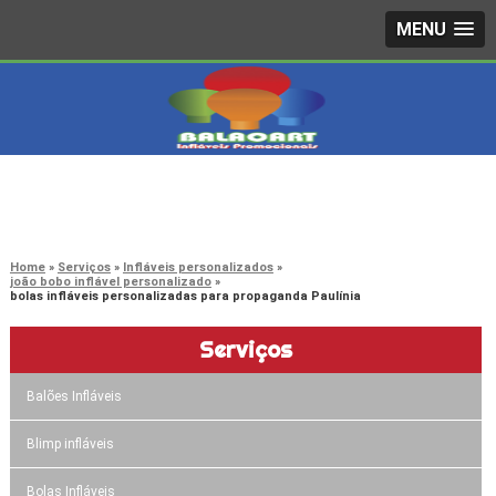
MENU
4242-7733
(11)
3603-0479
(11)
Home
Serviços
Infláveis personalizados
joão bobo inflável personalizado
bolas infláveis personalizadas para propaganda Paulínia
Serviços
Balões Infláveis
Blimp infláveis
Bolas Infláveis