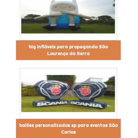
big infláveis para propaganda São
Lourenço da Serra
balões personalizados sp para eventos São
Carlos