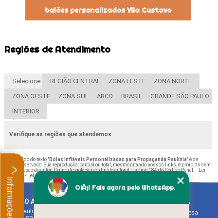
balões personalizados Vila Gustavo
Regiões de Atendimento
Selecione:
REGIÃO CENTRAL
ZONA LESTE
ZONA NORTE
ZONA OESTE
ZONA SUL
ABCD
BRASIL
GRANDE SÃO PAULO
INTERIOR
Verifique as regiões que atendemos
O conteúdo do texto "
Bolas Infláveis Personalizadas para Propaganda Paulínia
" é de
direito reservado. Sua reprodução, parcial ou total, mesmo citando nossos links, é proibida sem
a autorização do autor. Crime de violação de direito autoral – artigo 184 do Código Penal –
Lei
9610/98 - Lei de direitos autorais
.
Informações
OlÃ¡! Fale agora pelo WhatsApp.
BALAO ART
Home
Rua Bariloche, 1300 - Chácara Tropical (Caucaia do Alto)
Empresa