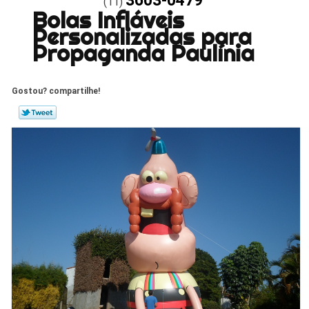
3603-0479
(11)
Bolas Infláveis
Personalizadas para
Propaganda Paulínia
Gostou? compartilhe!