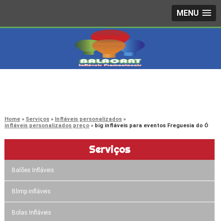
MENU
4242-7733
(11)
3603-0479
(11)
Home
Serviços
Infláveis personalizados
infláveis personalizados preço
big infláveis para eventos Freguesia do Ó
Serviços
Balões Infláveis
Blimp infláveis
Bolas Infláveis