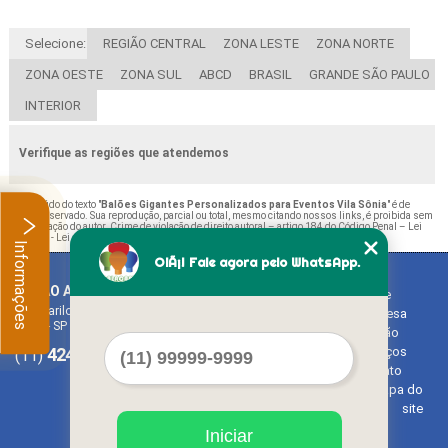
Selecione:
REGIÃO CENTRAL
ZONA LESTE
ZONA NORTE
ZONA OESTE
ZONA SUL
ABCD
BRASIL
GRANDE SÃO PAULO
INTERIOR
Verifique as regiões que atendemos
O conteúdo do texto "
Balões Gigantes Personalizados para Eventos Vila Sônia
" é de
direito reservado. Sua reprodução, parcial ou total, mesmo citando nossos links, é proibida sem
a autorização do autor. Crime de violação de direito autoral – artigo 184 do Código Penal –
Lei
9610/98 - Lei de direitos autorais
.
Informações
OlÃ¡! Fale agora pelo WhatsApp.
BALAO ART
Home
Rua Bariloche, 1300 - Chácara Tropical (Caucaia do Alto)
Empresa
Cotia - SP - CEP: 06726-270
Missão
4242-7733
3603-0479
Serviços
(11)
(11)
Contato
Mapa do
site
Iniciar