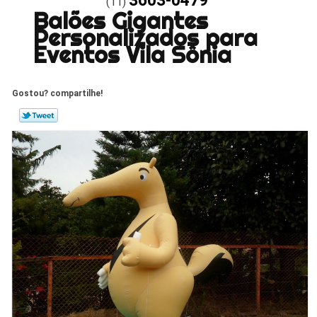
3603-0479
(11)
Balões Gigantes
Personalizados para
Eventos Vila Sônia
Gostou? compartilhe!