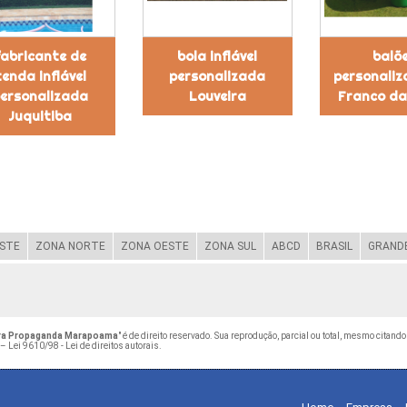
fabricante de
bola inflável
balõ
tenda inflável
personalizada
personaliz
ersonalizada
Louveira
Franco da
Juquitiba
STE
ZONA NORTE
ZONA OESTE
ZONA SUL
ABCD
BRASIL
GRANDE
para Propaganda Marapoama
" é de direito reservado. Sua reprodução, parcial ou total, mesmo citand
 –
Lei 9610/98 - Lei de direitos autorais
.