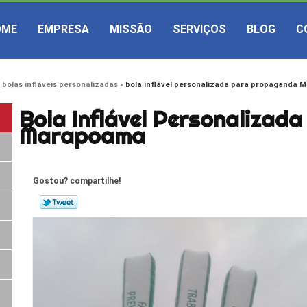
OME
EMPRESA
MISSÃO
SERVIÇOS
BLOG
C
bolas infláveis personalizadas
bola inflável personalizada para propaganda
Bola Inflável Personaliza
Marapoama
Gostou? compartilhe!