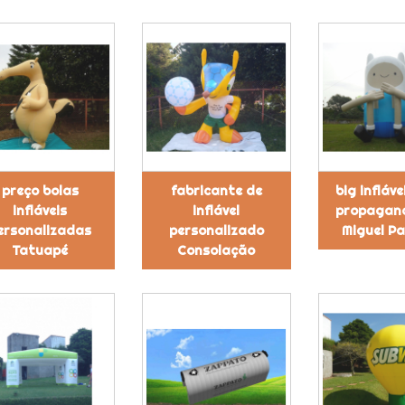
preço bolas
fabricante de
big infláv
infláveis
inflável
propagan
ersonalizadas
personalizado
Miguel Pa
Tatuapé
Consolação