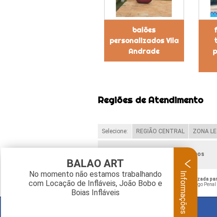
balões
personalizados Vila
Andrade
p
Regiões de Atendimento
Selecione:
REGIÃO CENTRAL
ZONA LE
Verifique as regiões que atendemos
BALAO ART
Informações
No momento não estamos trabalhando
O conteúdo do texto "
Bola Inflável Personalizada 
com Locação de Infláveis, João Bobo e
violação de direito autoral – artigo 184 do Código Penal
Boias Infláveis
BALAO ART