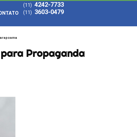
4242-7733
(11)
3603-0479
(11)
ONTATO
 Marapoama
da para Propaganda