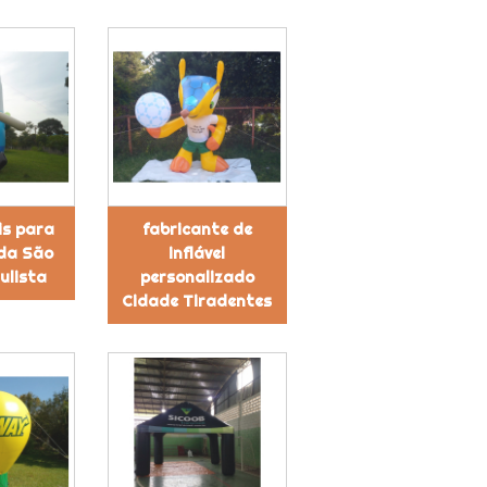
eis para
fabricante de
da São
inflável
ulista
personalizado
Cidade Tiradentes