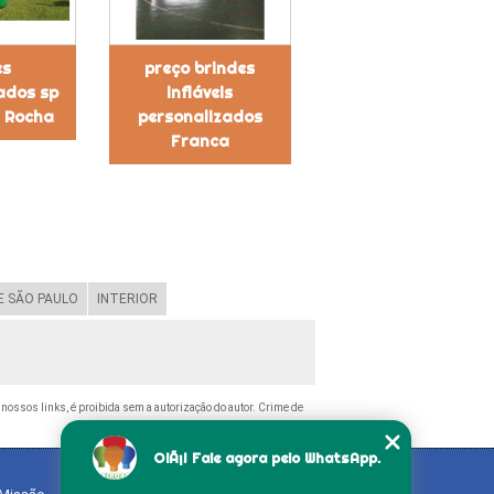
es
preço brindes
ados sp
infláveis
 Rocha
personalizados
Franca
 SÃO PAULO
INTERIOR
o nossos links, é proibida sem a autorização do autor. Crime de
OlÃ¡! Fale agora pelo WhatsApp.