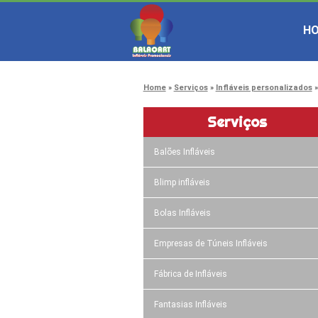
H
Home
Serviços
Infláveis personalizados
Serviços
Balões Infláveis
Blimp infláveis
Bolas Infláveis
Empresas de Túneis Infláveis
Fábrica de Infláveis
Fantasias Infláveis